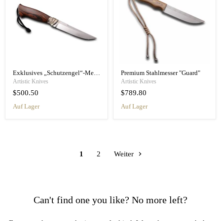
Exklusives „Schutzengel“-Messer des Autors
Premium Stahlmesser "Guard"
Artistic Knives
Artistic Knives
$500.50
$789.80
Auf Lager
Auf Lager
1
2
Weiter
Can't find one you like? No more left?