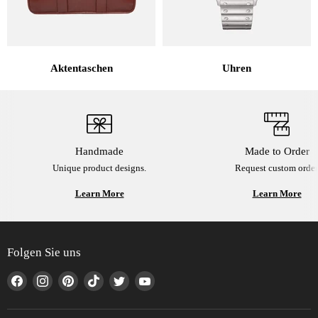
Aktentaschen
Uhren
Handmade
Made to Order
Unique product designs.
Request custom order
Learn More
Learn More
Folgen Sie uns
Finden
Finden
Finden
Finden
Finden
Finden
Sie
Sie
Sie
Sie
Sie
Sie
uns
uns
uns
uns
uns
uns