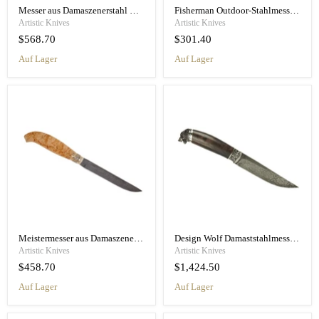
Messer aus Damaszenerstahl mit rotem Epoxid-Griff aus Hybridholz
Fisherman Outdoor-Stahlmesser mit Griff aus Ahorn-Splintholz
Artistic Knives
Artistic Knives
$568.70
$301.40
Auf Lager
Auf Lager
Meistermesser aus Damaszenerstahl mit Griff aus karelischer Birke
Design Wolf Damaststahlmesser Outdoor Jagdmesser
Artistic Knives
Artistic Knives
$458.70
$1,424.50
Auf Lager
Auf Lager