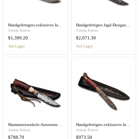
Handgefertigtes exklusives Jagdmesser „Viking“
Handgefertigtes Jagd-Designermesser „Joker“
Artistic Knives
Artistic Knives
$1,399.20
$2,071.30
Auf Lager
Auf Lager
Mammuteisenholz-Autorenmesser „Keeper“
Handgefertigtes exklusives Jagdmesser „Daenerys“
Artistic Knives
Artistic Knives
$788.70
$973.50