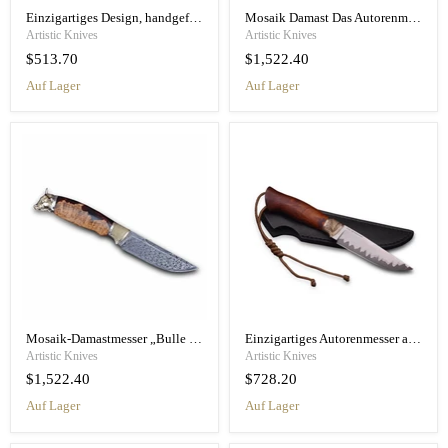
Einzigartiges Design, handgefertigtes Messer „Fiery Falcon“
Mosaik Damast Das Autorenmesser "Golden Eagle"
Artistic Knives
Artistic Knives
$513.70
$1,522.40
Auf Lager
Auf Lager
Mosaik-Damastmesser „Bulle blickt in die Seele“
Einzigartiges Autorenmesser aus Eisenholz „Erzengel“
Artistic Knives
Artistic Knives
$1,522.40
$728.20
Auf Lager
Auf Lager