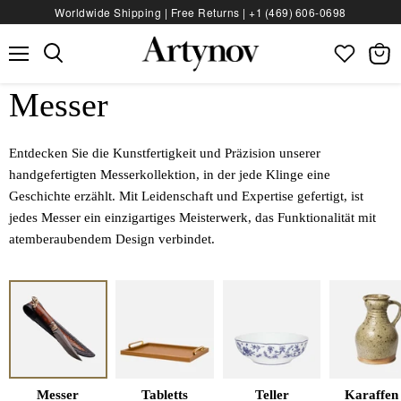
Worldwide Shipping | Free Returns |
+1 (469) 606‑0698
Menü
Waren
anzeig
Messer
Entdecken Sie die Kunstfertigkeit und Präzision unserer
handgefertigten Messerkollektion, in der jede Klinge eine
Geschichte erzählt. Mit Leidenschaft und Expertise gefertigt, ist
jedes Messer ein einzigartiges Meisterwerk, das Funktionalität mit
atemberaubendem Design verbindet.
Messer
Tabletts
Teller
Karaffen