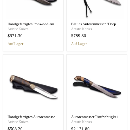
Handgefertigtes Ironwood-Autorenmesser „Sirena“
Blaues Autorenmesser "Deep Of The Sea"
Artistic Knives
Artistic Knives
$971.30
$789.80
Auf Lager
Auf Lager
Handgefertigtes Autorenmesser "Viking"
Autorenmesser "Aufrichtigkeit" Mädchen mit Pferd
Artistic Knives
Artistic Knives
$508.20
$2,131.80