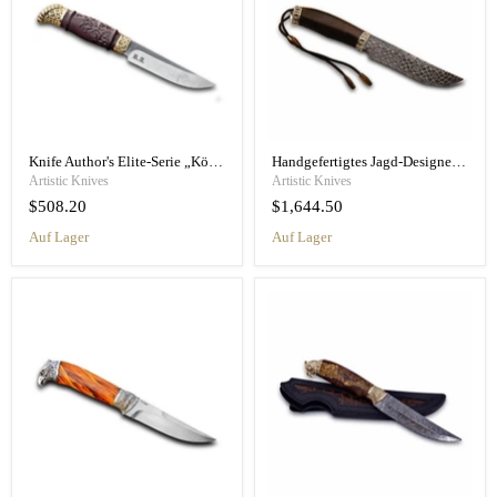
Knife Author's Elite-Serie „König Salomon“
Handgefertigtes Jagd-Designermesser „Biker“
Artistic Knives
Artistic Knives
$508.20
$1,644.50
Auf Lager
Auf Lager