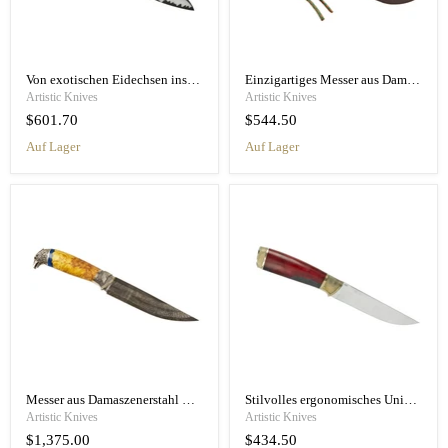
Von exotischen Eidechsen inspiriertes Messer aus Damaszenerstahl mit Acrylgriff
Einzigartiges Messer aus Damaszenerstahl mit Griff aus grünem Riegelahorn
Artistic Knives
Artistic Knives
$601.70
$544.50
Auf Lager
Auf Lager
Messer aus Damaszenerstahl mit Hybridgriff aus Holz und Acryl
Stilvolles ergonomisches Universalmesser mit Epoxidharzgriff
Artistic Knives
Artistic Knives
$1,375.00
$434.50