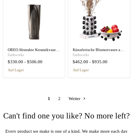
OREO Abstrakte Keramikvase Blumentopf
Künstlerische Blumenvasen aus Harz mit Marmormuster
Earthworks
Earthworks
$330.00
-
$506.00
$462.00
-
$935.00
auf Lager
auf Lager
1
2
Weiter
Can't find one you like? No more left?
Every product we make is one of a kind. We make more each day