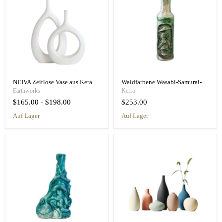
NEIVA Zeitlose Vase aus Keramik und Porzellan
Waldfarbene Wasabi-Samurai-Vase – Keramik- und Glasvase
Earthworks
Kerra
$165.00
-
$198.00
$253.00
auf Lager
auf Lager