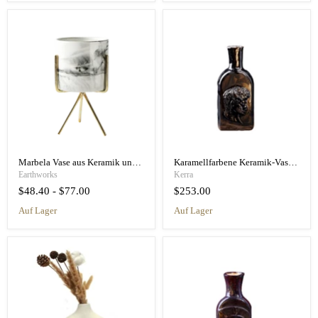
Marbela Vase aus Keramik und Eisen im nordischen Stil mit Marmormuster und Gold
Karamellfarbene Keramik-Vase/Flasche, handgefertigt, Art-Deco-Stil, Original-Design
Earthworks
Kerra
$48.40
-
$77.00
$253.00
auf Lager
auf Lager