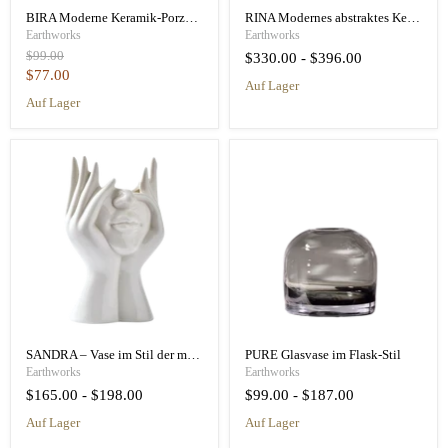
BIRA Moderne Keramik-Porzellanvase
RINA Modernes abstraktes Keramikvasen-Set
Earthworks
Earthworks
Ursprünglicher
$99.00
$330.00
-
$396.00
Preis
Aktueller
$77.00
auf Lager
Preis
auf Lager
SANDRA – Vase im Stil der modernen Kunst
PURE Glasvase im Flask-Stil
Earthworks
Earthworks
$165.00
-
$198.00
$99.00
-
$187.00
auf Lager
auf Lager