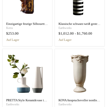
Einzigartige feurige Silhouette Antike Vase Flasche handgefertigt
Klassische schwarz-weiß gestreifte Keramikvase
Kerra
Earthworks
$253.00
$1,012.00
-
$1,760.00
auf Lager
auf Lager
PRETTA Style Keramikvase im nordischen Stil
KOVA Anspruchsvoller nordischer Charme
Earthworks
Earthworks