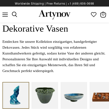
Worldwide Shipping | Free Returns |
+1 (469) 606‑0698
Menü
Waren
anzeig
Dekorative Vasen
Entdecken Sie unsere Kollektion einzigartiger, handgefertigter
Dekovasen. Jedes Stück wird sorgfältig von erfahrenen
Kunsthandwerkern gefertigt, sodass keine Vase der anderen gleicht.
Personalisieren Sie Ihre Auswahl mit individuellen Designs und
schaffen Sie ein einzigartiges Meisterwerk, das Ihren Stil und
Geschmack perfekt widerspiegelt.