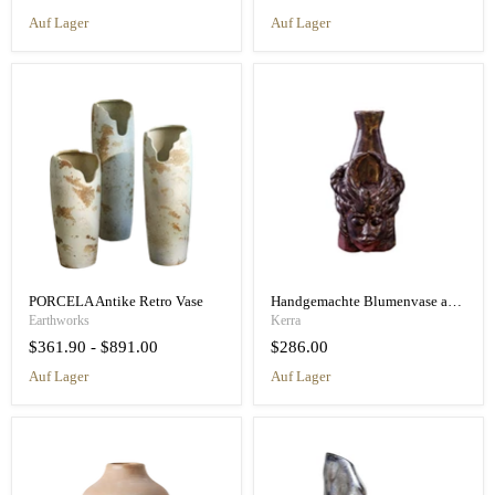
auf Lager
auf Lager
PORCELA Antike Retro Vase
Handgemachte Blumenvase aus Keramik - Vintage Art Deco Vase
Earthworks
Kerra
$361.90
-
$891.00
$286.00
auf Lager
auf Lager