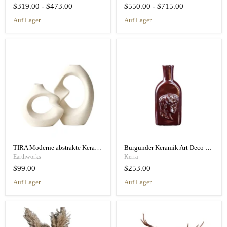
$319.00
-
$473.00
$550.00
-
$715.00
auf Lager
auf Lager
TIRA Moderne abstrakte Keramikvase
Burgunder Keramik Art Deco Vase Flasche - Hoplite Flasche Wein
Earthworks
Kerra
$99.00
$253.00
auf Lager
auf Lager