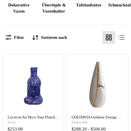
Dekorative
Übertöpfe &
Tafelaufsätze
Schmucktab
Vasen
Vasenhalter
Filter
Sortieren nach
Lucrecia Art Deco Vase Flasche - Vase im antiken Stil handgefertigt
GOLDAVIA Goldene Zweige Blume
Kerra
Earthworks
$253.00
$288.20
-
$506.00