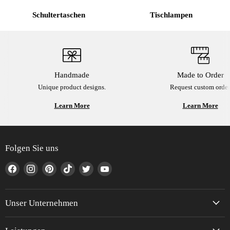
Schultertaschen
Tischlampen
Handmade
Made to Order
Unique product designs.
Request custom order
Learn More
Learn More
Folgen Sie uns
Finden
Finden
Finden
Finden
Finden
Finden
Sie
Sie
Sie
Sie
Sie
Sie
uns
uns
uns
uns
uns
uns
auf
auf
auf
auf
auf
auf
Unser Unternehmen
Facebook
Instagram
Pinterest
TikTok
Twitter
YouTube