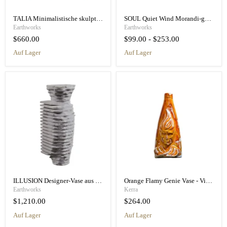
TALIA Minimalistische skulpturale Blumenvasen
SOUL Quiet Wind Morandi-getönte Keramikvase
Earthworks
Earthworks
$660.00
$99.00
-
$253.00
auf Lager
auf Lager
ILLUSION Designer-Vase aus natürlichem Marmor
Orange Flamy Genie Vase - Vintage Stil Vase handgefertigt
Earthworks
Kerra
$1,210.00
$264.00
auf Lager
auf Lager