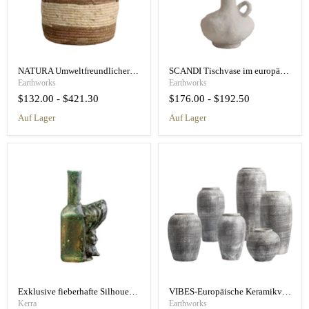
NATURA Umweltfreundlicher Pflanzkorb aus Weide
SCANDI Tischvase im europäischen Stil
Earthworks
Earthworks
$132.00
-
$421.30
$176.00
-
$192.50
auf Lager
auf Lager
Exklusive fieberhafte Silhouette antike grüne Vase Flasche
VIBES-Europäische Keramikvasen
Kerra
Earthworks