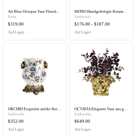
Art Blue Octopus Vase Flasche Blaue Keramikvase - Originaldesign
MONO Handgefertigte Keramikvase
Kerra
Earthworks
$319.00
$176.00
-
$187.00
auf Lager
auf Lager
ORCHID Exquisite antike Keramikvase
OCTAVIA Elegante Vase aus goldener Keramik und Metall
Earthworks
Earthworks
$352.00
$649.00
auf Lager
auf Lager