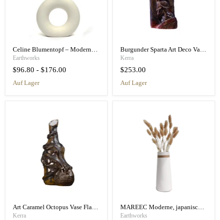
Celine Blumentopf – Moderne Porzellanvase
Burgunder Sparta Art Deco Vase Flasche - Hoplite Flasche Wein
Earthworks
Kerra
$96.80
-
$176.00
$253.00
auf Lager
auf Lager
Art Caramel Octopus Vase Flasche Blaue Keramikvase - Original Design
MAREEC Moderne, japanisch inspirierte Keramikvase
Kerra
Earthworks