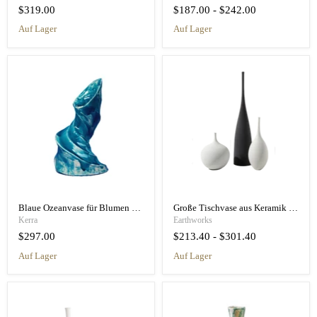
$319.00
$187.00
-
$242.00
auf Lager
auf Lager
Blaue Ozeanvase für Blumen Spirale - Keramik Ton handgefertigt
Große Tischvase aus Keramik und Porzellan
Kerra
Earthworks
$297.00
$213.40
-
$301.40
auf Lager
auf Lager