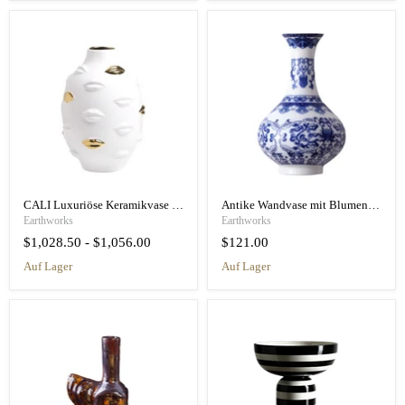
CALI Luxuriöse Keramikvase mit Gesicht im nordischen Stil
Antike Wandvase mit Blumenmuster aus Porzellan
Earthworks
Earthworks
$1,028.50
-
$1,056.00
$121.00
auf Lager
auf Lager