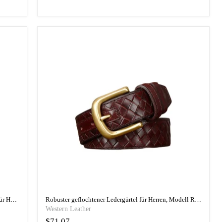
Lässiger geflochtener Ledergürtel, Modell Anatol für Herren
Robuster geflochtener Ledergürtel für Herren, Modell Romuald
Western Leather
$71.07