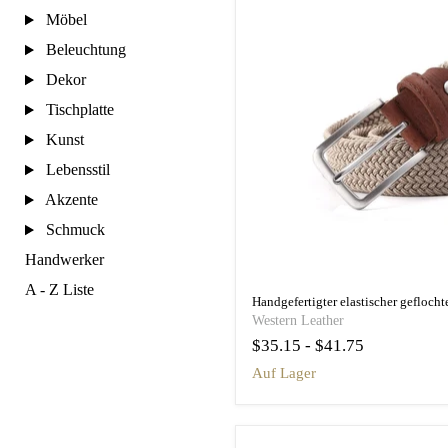
Möbel
Beleuchtung
Dekor
Tischplatte
Kunst
Lebensstil
Akzente
Schmuck
Handwerker
A - Z Liste
Western Leather
$35.15
-
$41.75
auf Lager