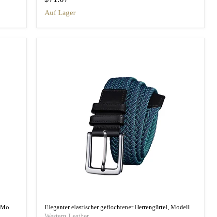
auf Lager
Lässiger elastischer geflochtener Gürtel für Herren, Modell William
Eleganter elastischer geflochtener Herrengürtel, Modell Joris
Western Leather