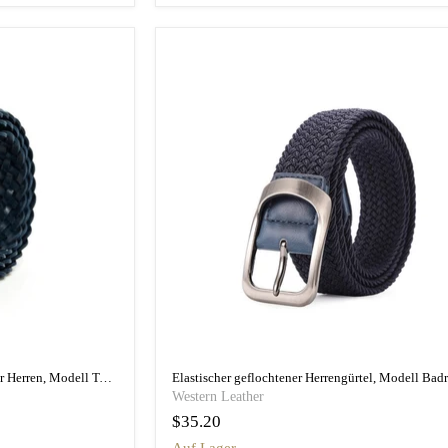
Lässiger geflochtener Ledergürtel für Herren, Modell Tobiasz
Elastischer geflochtener Herrengürtel, Modell Badr
Western Leather
$35.20