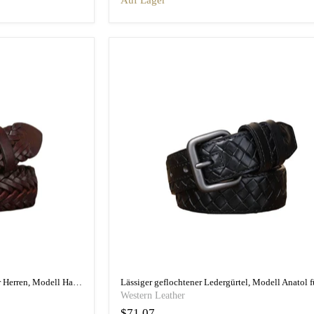
auf Lager
Vintage geflochtener Ledergürtel für Herren, Modell Halina
Western Leather
$71.07