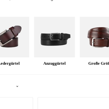
edergürtel
Anzuggürtel
Große Grö