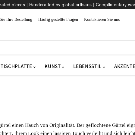
ated pieces | Handcrafted by global artisans | Complimentary wo
Sie Ihre Bestellung
Häufig gestellte Fragen
Kontaktieren Sie uns
TISCHPLATTE
KUNST
LEBENSSTIL
AKZENT
ürtel einen Hauch von Originalität. Der geflochtene Gürtel eign
htert, Ihrem Look einen lässigen Touch verleiht und sich leich