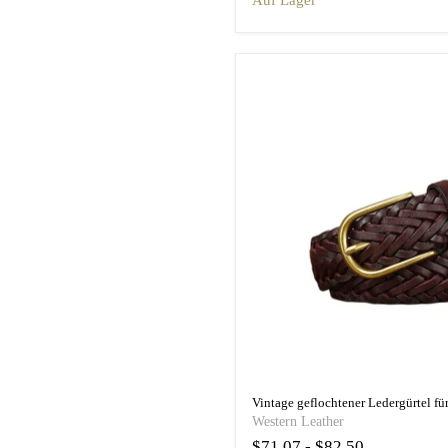
auf Lager
Western Leather
$71.07
-
$82.50