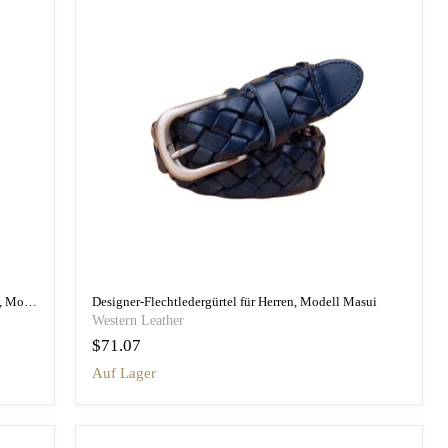
Maßgefertigter geflochtener Ledergürtel für Herren, Modell Nikoloz
Designer-Flechtledergürtel für Herren, Modell Masui
Western Leather
$71.07
auf Lager