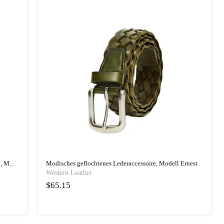
Formeller elastischer geflochtener Gürtel für Herren, Modell Darius
Modisches geflochtenes Lederaccessoire, Modell Ernest
Western Leather
$65.15